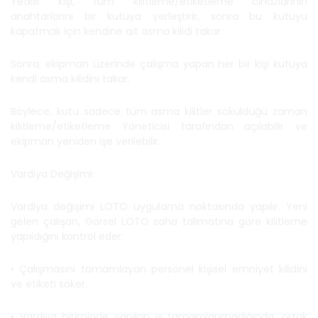
Yetkili kişi, tüm kilitleme/etiketleme cihazlarının
anahtarlarını bir kutuya yerleştirir, sonra bu kutuyu
kapatmak için kendine ait asma kilidi takar.
Sonra, ekipman üzerinde çalışma yapan her bir kişi kutuya
kendi asma kilidini takar.
Böylece, kutu sadece tüm asma kilitler söküldüğü zaman
kilitleme/etiketleme Yöneticisi tarafından açılabilir ve
ekipman yeniden işe verilebilir.
Vardiya Değişimi:
Vardiya değişimi LOTO uygulama noktasında yapılır. Yeni
gelen çalışan, Görsel LOTO saha talimatına göre kilitleme
yapıldığını kontrol eder.
• Çalışmasını tamamlayan personel kişisel emniyet kilidini
ve etiketi söker.
• Vardiya bitiminde yapılan iş tamamlanmadığında, ortak