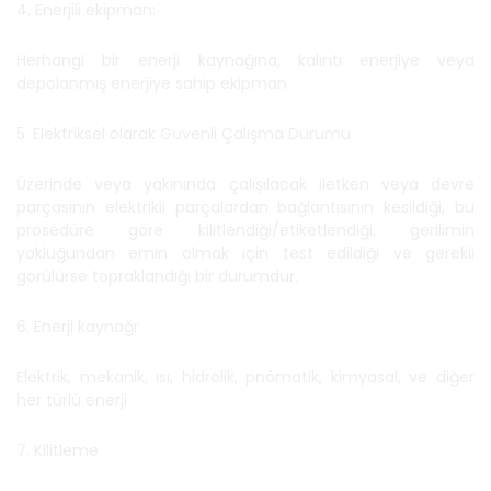
4. Enerjili ekipman:
Herhangi bir enerji kaynağına, kalıntı enerjiye veya
depolanmış enerjiye sahip ekipman.
5. Elektriksel olarak Güvenli Çalışma Durumu
Üzerinde veya yakınında çalışılacak iletken veya devre
parçasının elektrikli parçalardan bağlantısının kesildiği, bu
prosedüre göre kilitlendiği/etiketlendiği, gerilimin
yokluğundan emin olmak için test edildiği ve gerekli
görülürse topraklandığı bir durumdur.
6. Enerji kaynağı:
Elektrik, mekanik, ısı, hidrolik, pnömatik, kimyasal, ve diğer
her türlü enerji
7. Kilitleme