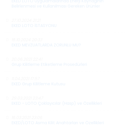
EKED LOTO Uygulamalarında Enerji Kaynağının
Belirlenmesi ve Kullanılması Gereken Ürünler
27.10.2024 21:21
EKED LOTO İSTASYONU
16.10.2024 20:33
EKED MEVZUATLARDA ZORUNLU MU?
20.06.2021 22:41
Grup Kilitleme Etiketleme Prosedürleri
11.04.2021 17:57
EKED Grup Kilitleme Kutusu
29.03.2021 23:47
EKED - LOTO Çoklayıcılar (Hasp) ve Özellikleri
16.03.2021 23:06
EKED/LOTO Asma Kilit Anahtarları ve Özellikleri